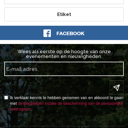
Etiket
Deel op Facebook en laat ons weten wat je ervan vindt!
Wees als eerste op de hoogte van onze
evenementen en nieuwigheden.
Ik verklaar kennis te hebben genomen van en akkoord te gaan
met
de bepalingen inzake de bescherming van de persoonlijke
levenssfeer
.